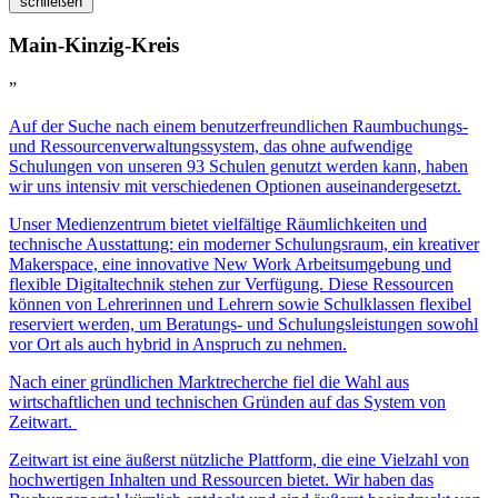
schließen
Main-Kinzig-Kreis
”
Auf der Suche nach einem benutzerfreundlichen Raumbuchungs-
und Ressourcenverwaltungssystem, das ohne aufwendige
Schulungen von unseren 93 Schulen genutzt werden kann, haben
wir uns intensiv mit verschiedenen Optionen auseinandergesetzt.
Unser Medienzentrum bietet vielfältige Räumlichkeiten und
technische Ausstattung: ein moderner Schulungsraum, ein kreativer
Makerspace, eine innovative New Work Arbeitsumgebung und
flexible Digitaltechnik stehen zur Verfügung. Diese Ressourcen
können von Lehrerinnen und Lehrern sowie Schulklassen flexibel
reserviert werden, um Beratungs- und Schulungsleistungen sowohl
vor Ort als auch hybrid in Anspruch zu nehmen.
Nach einer gründlichen Marktrecherche fiel die Wahl aus
wirtschaftlichen und technischen Gründen auf das System von
Z
eit
wart
.
Z
eit
wart
ist eine äußerst nützliche Plattform, die eine Vielzahl von
hochwertigen Inhalten und Ressourcen bietet. Wir haben das