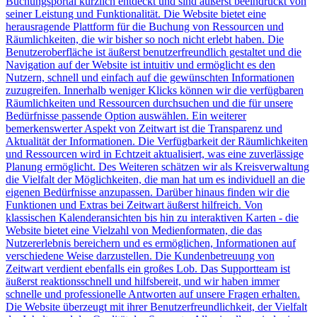
Buchungsportal kürzlich entdeckt und sind äußerst beeindruckt von
seiner Leistung und Funktionalität. Die Website bietet eine
herausragende Plattform für die Buchung von Ressourcen und
Räumlichkeiten, die wir bisher so noch nicht erlebt haben. Die
Benutzeroberfläche ist äußerst benutzerfreundlich gestaltet und die
Navigation auf der Website ist intuitiv und ermöglicht es den
Nutzern, schnell und einfach auf die gewünschten Informationen
zuzugreifen. Innerhalb weniger Klicks können wir die verfügbaren
Räumlichkeiten und Ressourcen durchsuchen und die für unsere
Bedürfnisse passende Option auswählen. Ein weiterer
bemerkenswerter Aspekt von
Z
eit
wart
ist die Transparenz und
Aktualität der Informationen. Die Verfügbarkeit der Räumlichkeiten
und Ressourcen wird in Echtzeit aktualisiert, was eine zuverlässige
Planung ermöglicht. Des Weiteren schätzen wir als Kreisverwaltung
die Vielfalt der Möglichkeiten, die man hat um es individuell an die
eigenen Bedürfnisse anzupassen. Darüber hinaus finden wir die
Funktionen und Extras bei
Z
eit
wart
äußerst hilfreich. Von
klassischen Kalenderansichten bis hin zu interaktiven Karten - die
Website bietet eine Vielzahl von Medienformaten, die das
Nutzererlebnis bereichern und es ermöglichen, Informationen auf
verschiedene Weise darzustellen. Die Kundenbetreuung von
Z
eit
wart
verdient ebenfalls ein großes Lob. Das Supportteam ist
äußerst reaktionsschnell und hilfsbereit, und wir haben immer
schnelle und professionelle Antworten auf unsere Fragen erhalten.
Die Website überzeugt mit ihrer Benutzerfreundlichkeit, der Vielfalt