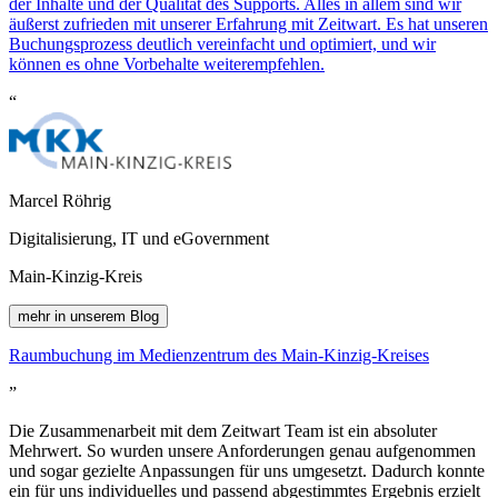
der Inhalte und der Qualität des Supports. Alles in allem sind wir
äußerst zufrieden mit unserer Erfahrung mit
Z
eit
wart
. Es hat unseren
Buchungsprozess deutlich vereinfacht und optimiert, und wir
können es ohne Vorbehalte weiterempfehlen.
“
Marcel Röhrig
Digitalisierung, IT und eGovernment
Main-Kinzig-Kreis
mehr in unserem Blog
Raumbuchung im Medienzentrum des Main-Kinzig-Kreises
”
Die Zusammenarbeit mit dem
Z
eit
wart
Team ist ein absoluter
Mehrwert. So wurden unsere Anforderungen genau aufgenommen
und sogar gezielte Anpassungen für uns umgesetzt. Dadurch konnte
ein für uns individuelles und passend abgestimmtes Ergebnis erzielt