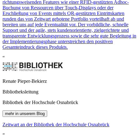
richtungsweisenden Features wie einer RFID-gestützten Adhoc-
Buchung von Ressourcen über Touch-Displays oder der
Erschließung von Events mittels QR-gestützten Eintrittskarten
runden das von
Z
eit
wart
gebotene Portfolio vorteilhaft ab und
bereiten uns auf jede Eventualität vor. Der vorbildliche, schnelle
Support und der agile, stets kundenorientierte, zielgerichtete und
transparente Entwicklungsprozess sowie die sehr gute Begleitung in
der Implementierungsphase unterstreichen den positiven
Gesamteindruck dieses Produkts.
“
Renate Pieper-Bekierz
Bibliotheksleitung
Bibliothek der Hochschule Osnabrück
mehr in unserem Blog
Z
eit
wart
an der Bibliothek der Hochschule Osnabrück
”