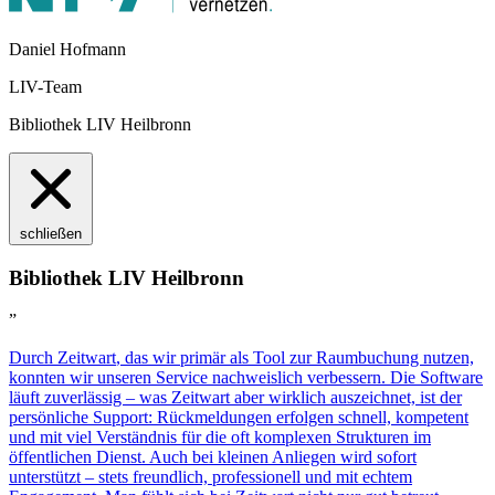
Daniel Hofmann
LIV-Team
Bibliothek LIV Heilbronn
schließen
Bibliothek LIV Heilbronn
”
Durch
Z
eit
wart
, das wir primär als Tool zur Raumbuchung nutzen,
konnten wir unseren Service nachweislich verbessern. Die Software
läuft zuverlässig – was
Z
eit
wart
aber wirklich auszeichnet, ist der
persönliche Support: Rückmeldungen erfolgen schnell, kompetent
und mit viel Verständnis für die oft komplexen Strukturen im
öffentlichen Dienst. Auch bei kleinen Anliegen wird sofort
unterstützt – stets freundlich, professionell und mit echtem