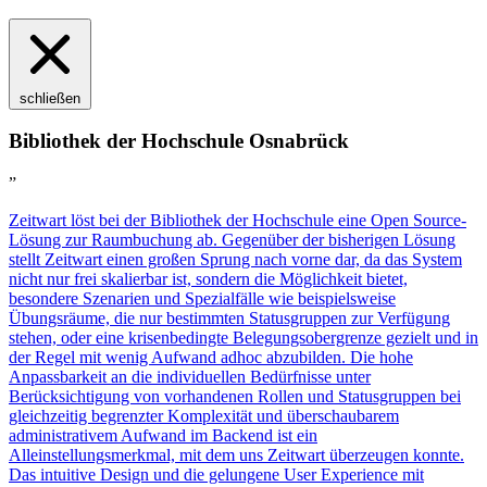
schließen
Bibliothek der Hochschule Osnabrück
”
Z
eit
wart
löst bei der Bibliothek der Hochschule eine Open Source-
Lösung zur Raumbuchung ab. Gegenüber der bisherigen Lösung
stellt
Z
eit
wart
einen großen Sprung nach vorne dar, da das System
nicht nur frei skalierbar ist, sondern die Möglichkeit bietet,
besondere Szenarien und Spezialfälle wie beispielsweise
Übungsräume, die nur bestimmten Statusgruppen zur Verfügung
stehen, oder eine krisenbedingte Belegungsobergrenze gezielt und in
der Regel mit wenig Aufwand adhoc abzubilden. Die hohe
Anpassbarkeit an die individuellen Bedürfnisse unter
Berücksichtigung von vorhandenen Rollen und Statusgruppen bei
gleichzeitig begrenzter Komplexität und überschaubarem
administrativem Aufwand im Backend ist ein
Alleinstellungsmerkmal, mit dem uns
Z
eit
wart
überzeugen konnte.
Das intuitive Design und die gelungene User Experience mit