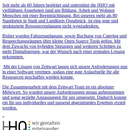
Seit mehr als 60 Jahren begleitet und unterstützt die HHO mit
vielfältigen Angeboten rund um Bildung, Arbeit und Wohnen
Menschen mit einer Beeinträchtigung. Bei unseren mehr als 80
Standorten in Stadt und Landkreis Osnabrück, ist eine gute und
strukturierte Ressourcenplanung nicht wegzudenken.
Bisher wurden Fahrzeugplanung, sowie Buchung von Catering und
Besprechungsräumen über kleine Open Source Tools gelöst. Mit
dem Zuwachs von hybriden Sitzungen und weiteren Schritten zu
mehr Digitalisierung, war der Wunsch nach einer zentralen Lösung
gekommen.
Mit der Lösung von
Z
eit
wart
lassen sich unsere Anforderungen nun
in einer Software vereinen, sodass eine gute Anlaufstelle für alle
Ressourcen geschaffen werden konnte.
Die Zusammenarbeit mit dem
Z
eit
wart
Team ist ein absoluter
Mehrwert. So wurden unsere Anforderungen genau aufgenommen
und sogar gezielte Anpassungen für uns umgesetzt. Dadurch konnte
ein für uns individuelles und passend abgestimmtes Ergebnis erzielt
werden.
“