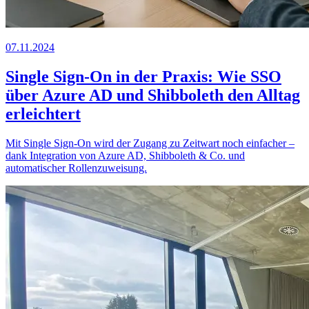
07.11.2024
Single Sign-On in der Praxis: Wie SSO
über Azure AD und Shibboleth den Alltag
erleichtert
Mit Single Sign-On wird der Zugang zu
Z
eit
wart
noch einfacher –
dank Integration von Azure AD, Shibboleth & Co. und
automatischer Rollenzuweisung.