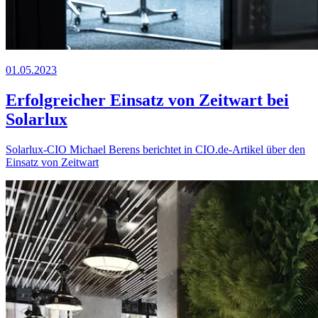
01.05.2023
Erfolgreicher Einsatz von
Z
eit
wart
bei
Solarlux
Solarlux-CIO Michael Berens berichtet in CIO.de-Artikel über den
Einsatz von
Z
eit
wart