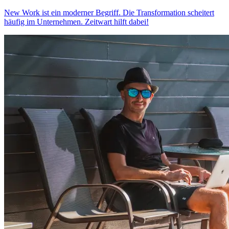
New Work ist ein moderner Begriff. Die Transformation scheitert
häufig im Unternehmen.
Z
eit
wart
hilft dabei!