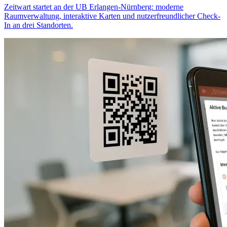
Z
eit
wart
startet an der UB Erlangen-Nürnberg: moderne
Raumverwaltung, interaktive Karten und nutzerfreundlicher Check-
In an drei Standorten.