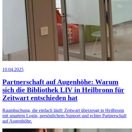
10.04.2025
Partnerschaft auf Augenhöhe: Warum
sich die Bibliothek LIV in Heilbronn für
Z
eit
wart
entschieden hat
Raumbuchung, die einfach läuft:
Z
eit
wart
überzeugt in Heilbronn
mit smartem Login, persönlichem Support und echter Partnerschaft
auf Augenhöhe.