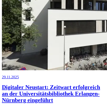
29.11.2025
Digitaler Neustart:
Z
eit
wart
erfolgreich
an der Universitätsbibliothek Erlangen-
Nürnberg eingeführt