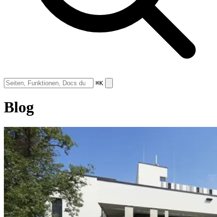
⌘K
Blog