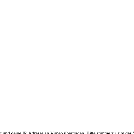
 und deine IP-Adresse an Vimeo übertragen. Bitte stimme zu, um das