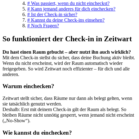
#
Was passiert, wenn du nicht eincheckst?
#
Kann jemand anderes für dich einchecken?
#
Ist der Check-in sicher?
#
Kannst du deine Check-ins einsehen?
#
Noch Fragen?
So funktioniert der Check-in in
Z
eit
wart
Du hast einen Raum gebucht – aber nutzt ihn auch wirklich?
Mit dem Check-in stellst du sicher, dass deine Buchung aktiv bleibt.
Wenn du nicht erscheinst, wird der Raum automatisch wieder
freigegeben. So wird
Z
eit
wart
noch effizienter – für dich und alle
anderen.
Warum einchecken?
Z
eit
wart
stellt sicher, dass Räume nur dann als belegt gelten, wenn
sie tatsächlich genutzt werden.
Deshalb: Erst mit deinem Check-in gilt der Raum als belegt. So
bleiben Räume nicht unnötig gesperrt, wenn jemand nicht erscheint
(„No-Show“).
Wie kannst du einchecken?